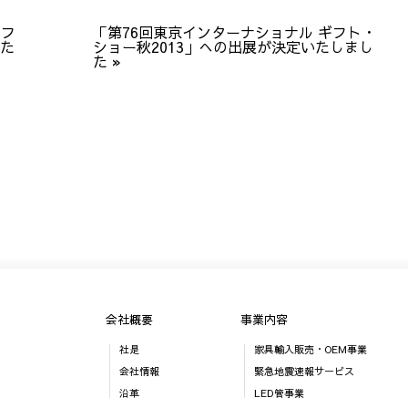
ギフ
「第76回東京インターナショナル ギフト・
した
ショー秋2013」への出展が決定いたしまし
た
»
会社概要
事業内容
社是
家具輸入販売・OEM事業
会社情報
緊急地震速報サービス
沿革
LED管事業